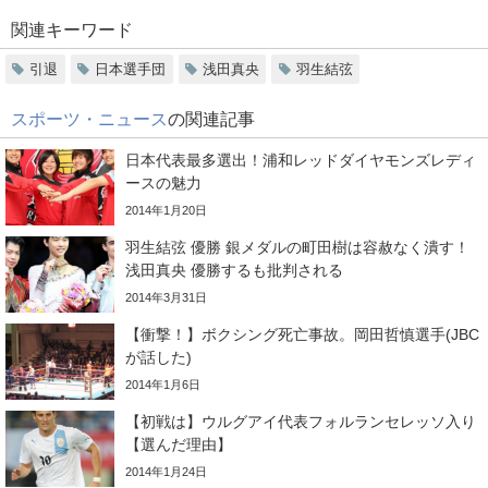
関連キーワード
引退
日本選手団
浅田真央
羽生結弦
スポーツ・ニュース
の関連記事
日本代表最多選出！浦和レッドダイヤモンズレディ
ースの魅力
2014年1月20日
羽生結弦 優勝 銀メダルの町田樹は容赦なく潰す！
浅田真央 優勝するも批判される
2014年3月31日
【衝撃！】ボクシング死亡事故。岡田哲慎選手(JBC
が話した)
2014年1月6日
【初戦は】ウルグアイ代表フォルランセレッソ入り
【選んだ理由】
2014年1月24日