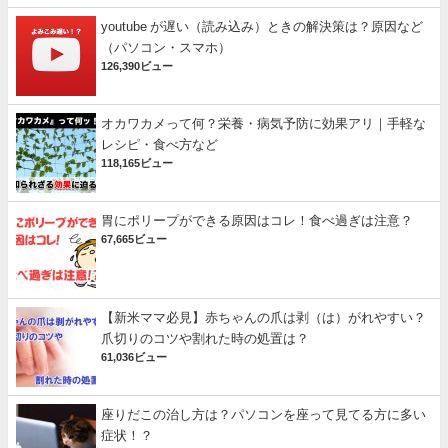
youtube が遅い（読み込み）ときの解決策は？原因など
（パソコン・スマホ）
126,390ビュー
オカワカメって何？栄養・病気予防に効果アリ｜手軽な
レシピ・食べ方など
118,165ビュー
胃にポリープができる原因はコレ！食べ過ぎは注意？
67,665ビュー
【新米ママ必見】赤ちゃんの爪は剥（は）がれやすい？
爪切りのコツや割れた時の処置は？
61,036ビュー
座りだこの治し方は？パソコンを座って見てる方に多い
症状！？