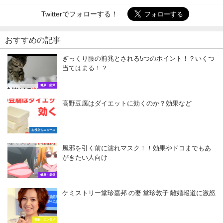
Twitterでフォローする！
おすすめの記事
ぎっくり腰の前兆とされる5つのポイント！？いくつ
当てはまる！？
健康・病気
高野豆腐はダイエットに効くのか？効果など
お役立ちニュース
風邪を引く前に濡れマスク！！効果やドコまでもあ
がきたい人向け
健康・病気
ケミストリー堂珍嘉邦 の妻 堂珍敦子 離婚報道に激怒
芸能・エンタメ