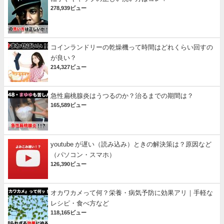
278,939ビュー
コインランドリーの乾燥機って時間はどれくらい回すの
が良い？
214,327ビュー
急性扁桃腺炎はうつるのか？治るまでの期間は？
165,589ビュー
youtube が遅い（読み込み）ときの解決策は？原因など
（パソコン・スマホ）
126,390ビュー
オカワカメって何？栄養・病気予防に効果アリ｜手軽な
レシピ・食べ方など
118,165ビュー