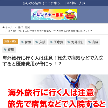
あらゆる情報はここに集う。日本列島一人旅
ホーム
旅行・観光
海外旅行に行く人は注意！旅先で病気などで入院すると医療費用が倍にッ！？
旅行・観光
保険
入院
医療費
海外旅行
盲腸
費用
海外旅行に行く人は注意！旅先で病気などで入院
すると医療費用が倍にッ！？