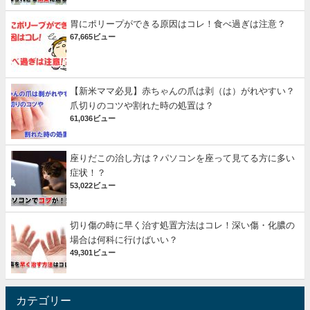
胃にポリープができる原因はコレ！食べ過ぎは注意？
67,665ビュー
【新米ママ必見】赤ちゃんの爪は剥（は）がれやすい？
爪切りのコツや割れた時の処置は？
61,036ビュー
座りだこの治し方は？パソコンを座って見てる方に多い
症状！？
53,022ビュー
切り傷の時に早く治す処置方法はコレ！深い傷・化膿の
場合は何科に行けばいい？
49,301ビュー
カテゴリー