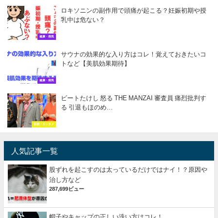
ロキソニンの副作用で頭痛が起こる？妊娠初期や授
乳中は危ない？
健康・病気
サウナの効果的な入り方はコレ！覚えておきたいコ
トなど【美肌効果期待】
健康・病気
ビートたけし 怒る THE MANZAI 審査員 痛烈批判す
る 引退もほのめ…
芸能・エンタメ
人気記事一覧
股ずれを起こすのは太っているだけではナイ！？原因や
治し方など
287,699ビュー
帽子やキャップの正しい洗い方はコレ！