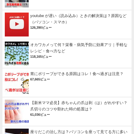
youtube が遅い（読み込み）ときの解決策は？原因など
（パソコン・スマホ）
126,390ビュー
オカワカメって何？栄養・病気予防に効果アリ｜手軽な
レシピ・食べ方など
118,165ビュー
胃にポリープができる原因はコレ！食べ過ぎは注意？
67,665ビュー
【新米ママ必見】赤ちゃんの爪は剥（は）がれやすい？
爪切りのコツや割れた時の処置は？
61,036ビュー
座りだこの治し方は？パソコンを座って見てる方に多い