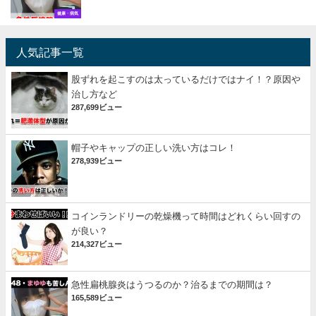
健康・病気
人気記事一覧
股ずれを起こすのは太っているだけではナイ！？原因や
治し方など
287,699ビュー
帽子やキャップの正しい洗い方はコレ！
278,939ビュー
コインランドリーの乾燥機って時間はどれくらい回すの
が良い？
214,327ビュー
急性扁桃腺炎はうつるのか？治るまでの期間は？
165,589ビュー