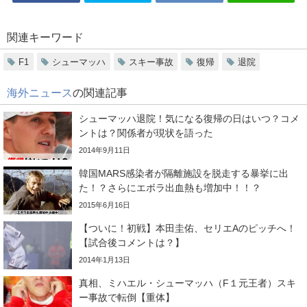
関連キーワード
F1
シューマッハ
スキー事故
復帰
退院
海外ニュース
の関連記事
シューマッハ退院！気になる復帰の日はいつ？コメ
ントは？関係者が現状を語った
2014年9月11日
韓国MARS感染者が隔離施設を脱走する暴挙に出
た！？さらにエボラ出血熱も増加中！！？
2015年6月16日
【ついに！初戦】本田圭佑、セリエAのピッチへ！
【試合後コメントは？】
2014年1月13日
真相、ミハエル・シューマッハ（F１元王者）スキ
ー事故で転倒【重体】