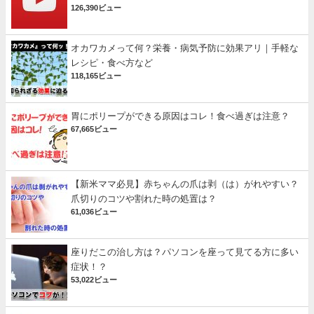
126,390ビュー
オカワカメって何？栄養・病気予防に効果アリ｜手軽な
レシピ・食べ方など
118,165ビュー
胃にポリープができる原因はコレ！食べ過ぎは注意？
67,665ビュー
【新米ママ必見】赤ちゃんの爪は剥（は）がれやすい？
爪切りのコツや割れた時の処置は？
61,036ビュー
座りだこの治し方は？パソコンを座って見てる方に多い
症状！？
53,022ビュー