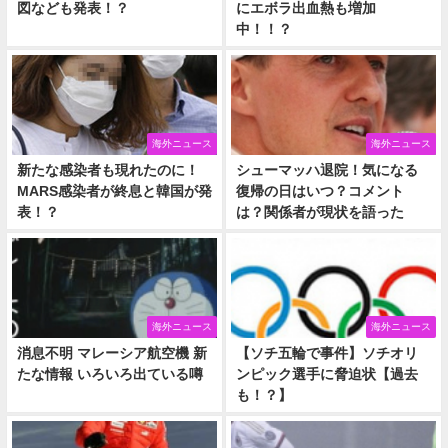
図なども発表！？
にエボラ出血熱も増加
中！！？
海外ニュース
海外ニュース
新たな感染者も現れたのに！
シューマッハ退院！気になる
MARS感染者が終息と韓国が発
復帰の日はいつ？コメント
表！？
は？関係者が現状を語った
海外ニュース
海外ニュース
消息不明 マレーシア航空機 新
【ソチ五輪で事件】ソチオリ
たな情報 いろいろ出ている噂
ンピック選手に脅迫状【過去
も！？】