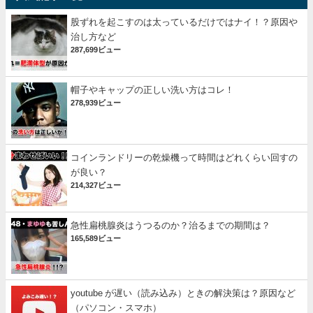
股ずれを起こすのは太っているだけではナイ！？原因や
治し方など
287,699ビュー
帽子やキャップの正しい洗い方はコレ！
278,939ビュー
コインランドリーの乾燥機って時間はどれくらい回すの
が良い？
214,327ビュー
急性扁桃腺炎はうつるのか？治るまでの期間は？
165,589ビュー
youtube が遅い（読み込み）ときの解決策は？原因など
（パソコン・スマホ）