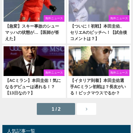
海外ニュース
海外ニュース
【急変】スキー事故のシュー
【ついに！初戦】本田圭佑、
マッハの状態が…【医師が答
セリエAのピッチへ！【試合後
えた】
コメントは？】
海外ニュース
海外ニュース
【ACミラン】本田圭佑！気に
【イタリア到着】本田圭佑選
なるデビューは遅れる！？
手ACミラン初戦は？長友がい
【13日なの？】
る！ビックマウスでるか？
1 / 2
人気記事一覧