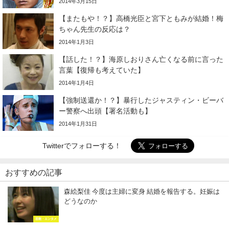
2014年3月15日
【またもや！？】高橋光臣と宮下ともみが結婚！梅
ちゃん先生の反応は？
2014年1月3日
【話した！？】海原しおりさん亡くなる前に言った
言葉【復帰も考えていた】
2014年1月4日
【強制送還か！？】暴行したジャスティン・ビーバ
ー警察へ出頭【署名活動も】
2014年1月31日
Twitterでフォローする！
おすすめの記事
森絵梨佳 今度は主婦に変身 結婚を報告する。妊娠は
どうなのか
芸能・エンタメ