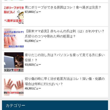
胃にポリープができる原因はコレ！食べ過ぎは注意？
67,665ビュー
【新米ママ必見】赤ちゃんの爪は剥（は）がれやすい？
爪切りのコツや割れた時の処置は？
61,036ビュー
座りだこの治し方は？パソコンを座って見てる方に多い
症状！？
53,022ビュー
切り傷の時に早く治す処置方法はコレ！深い傷・化膿の
場合は何科に行けばいい？
49,301ビュー
カテゴリー