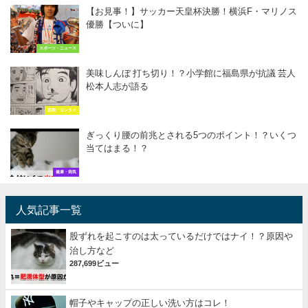
【お見事！】サッカー天皇杯決勝！横浜F・マリノス
優勝【ついに】
スポーツ・ニュース
美味しんぼ 打ち切り！？小学館に福島県が抗議 芸人
松本人志が語る
芸能・エンタメ
ぎっくり腰の前兆とされる5つのポイント！？いくつ
当てはまる！？
健康・病気
人気記事一覧
股ずれを起こすのは太っているだけではナイ！？原因や
治し方など
287,699ビュー
帽子やキャップの正しい洗い方はコレ！