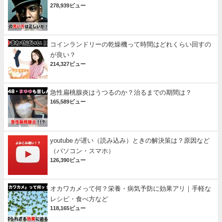
278,939ビュー
コインランドリーの乾燥機って時間はどれくらい回すの
が良い？
214,327ビュー
急性扁桃腺炎はうつるのか？治るまでの期間は？
165,589ビュー
youtube が遅い（読み込み）ときの解決策は？原因など
（パソコン・スマホ）
126,390ビュー
オカワカメって何？栄養・病気予防に効果アリ｜手軽な
レシピ・食べ方など
118,165ビュー