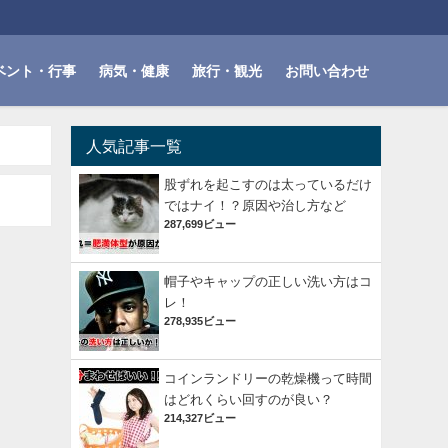
ベント・行事
病気・健康
旅行・観光
お問い合わせ
人気記事一覧
股ずれを起こすのは太っているだけ
ではナイ！？原因や治し方など
287,699ビュー
帽子やキャップの正しい洗い方はコ
レ！
278,935ビュー
コインランドリーの乾燥機って時間
はどれくらい回すのが良い？
214,327ビュー