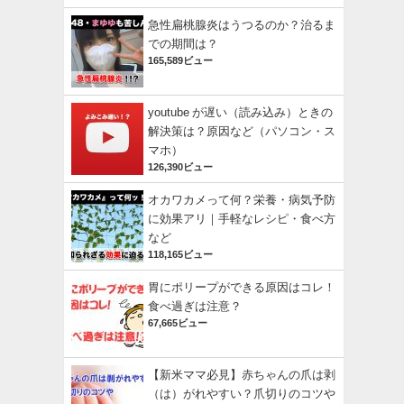
急性扁桃腺炎はうつるのか？治るま
での期間は？
165,589ビュー
youtube が遅い（読み込み）ときの
解決策は？原因など（パソコン・ス
マホ）
126,390ビュー
オカワカメって何？栄養・病気予防
に効果アリ｜手軽なレシピ・食べ方
など
118,165ビュー
胃にポリープができる原因はコレ！
食べ過ぎは注意？
67,665ビュー
【新米ママ必見】赤ちゃんの爪は剥
（は）がれやすい？爪切りのコツや