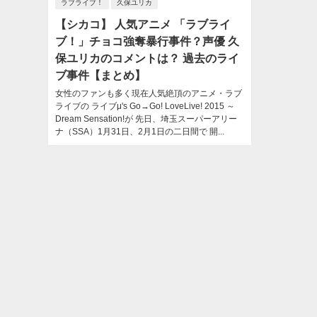
ラブライブ！
久保ユリカ
【シカコ】 人気アニメ 「ラブライ
ブ！」チョコ強奪暴行事件？声優 久
保ユリカのコメントは？ 過去のライ
ブ事件【まとめ】
女性のファンも多く現在人気絶頂のアニメ・ラブ
ライブの ライブμ's Go→Go! LoveLive! 2015 ～
Dream Sensation!が 先日、埼玉スーパーアリー
ナ（SSA）1月31日、2月1日の二日間で 開...