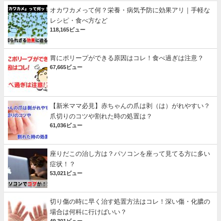
オカワカメって何？栄養・病気予防に効果アリ｜手軽な
レシピ・食べ方など
118,165ビュー
胃にポリープができる原因はコレ！食べ過ぎは注意？
67,665ビュー
【新米ママ必見】赤ちゃんの爪は剥（は）がれやすい？
爪切りのコツや割れた時の処置は？
61,036ビュー
座りだこの治し方は？パソコンを座って見てる方に多い
症状！？
53,021ビュー
切り傷の時に早く治す処置方法はコレ！深い傷・化膿の
場合は何科に行けばいい？