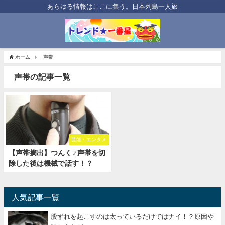
あらゆる情報はここに集う。日本列島一人旅
ホーム
声帯
声帯の記事一覧
芸能・エンタメ
【声帯摘出】つんく♂声帯を切
除した後は機械で話す！？
人気記事一覧
股ずれを起こすのは太っているだけではナイ！？原因や