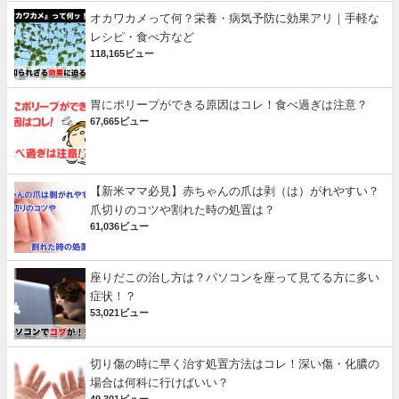
オカワカメって何？栄養・病気予防に効果アリ｜手軽な
レシピ・食べ方など
118,165ビュー
胃にポリープができる原因はコレ！食べ過ぎは注意？
67,665ビュー
【新米ママ必見】赤ちゃんの爪は剥（は）がれやすい？
爪切りのコツや割れた時の処置は？
61,036ビュー
座りだこの治し方は？パソコンを座って見てる方に多い
症状！？
53,021ビュー
切り傷の時に早く治す処置方法はコレ！深い傷・化膿の
場合は何科に行けばいい？