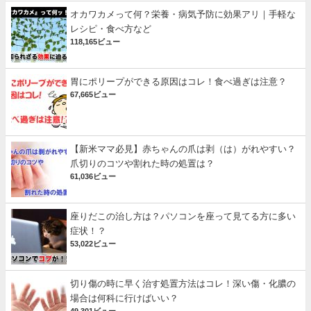
オカワカメって何？栄養・病気予防に効果アリ｜手軽な
レシピ・食べ方など
118,165ビュー
胃にポリープができる原因はコレ！食べ過ぎは注意？
67,665ビュー
【新米ママ必見】赤ちゃんの爪は剥（は）がれやすい？
爪切りのコツや割れた時の処置は？
61,036ビュー
座りだこの治し方は？パソコンを座って見てる方に多い
症状！？
53,022ビュー
切り傷の時に早く治す処置方法はコレ！深い傷・化膿の
場合は何科に行けばいい？