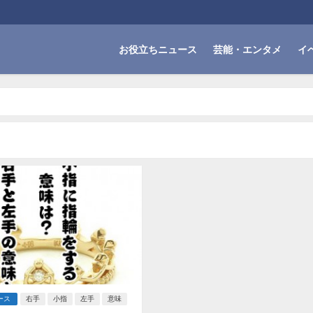
お役立ちニュース
芸能・エンタメ
イ
ース
右手
小指
左手
意味