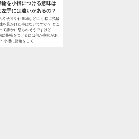
指輪を小指につける意味は
と左手には違いがあるの？
んや会社や仕事場などに 小指に指輪
性を見かけた事はないですか？ どこ
って誰かに怒られそうですけど
あの小指に指輪をつけるには何か意味があ
 小指に指輪をして...