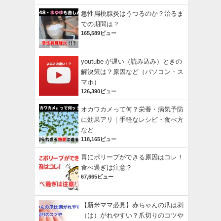
急性扁桃腺炎はうつるのか？治るま
での期間は？
165,589ビュー
youtube が遅い（読み込み）ときの
解決策は？原因など（パソコン・ス
マホ）
126,390ビュー
オカワカメって何？栄養・病気予防
に効果アリ｜手軽なレシピ・食べ方
など
118,165ビュー
胃にポリープができる原因はコレ！
食べ過ぎは注意？
67,665ビュー
【新米ママ必見】赤ちゃんの爪は剥
（は）がれやすい？爪切りのコツや