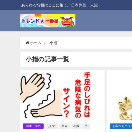
あらゆる情報はここに集う。日本列島一人旅
ホーム
小指
小指の記事一覧
健康・病気
しびれ
原因
小指
手
お役立ちニュ