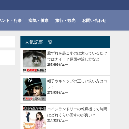
ベント・行事
病気・健康
旅行・観光
お問い合わせ
人気記事一覧
股ずれを起こすのは太っているだけ
ではナイ！？原因や治し方など
287,699ビュー
帽子やキャップの正しい洗い方はコ
レ！
278,939ビュー
コインランドリーの乾燥機って時間
はどれくらい回すのが良い？
214,327ビュー