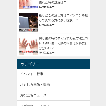
割れた時の処置は？
61,036ビュー
座りだこの治し方は？パソコンを座
って見てる方に多い症状！？
53,022ビュー
切り傷の時に早く治す処置方法はコ
レ！深い傷・化膿の場合は何科に行
けばいい？
49,301ビュー
カテゴリー
イベント・行事
おもしろ画像・動画
お役立ちニュース
スポーツ・ニュース