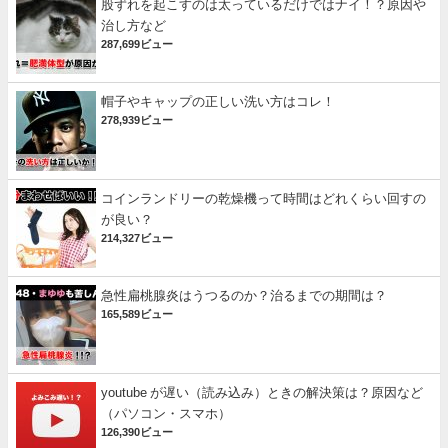
股ずれを起こすのは太っているだけではナイ！？原因や
治し方など
287,699ビュー
帽子やキャップの正しい洗い方はコレ！
278,939ビュー
コインランドリーの乾燥機って時間はどれくらい回すの
が良い？
214,327ビュー
急性扁桃腺炎はうつるのか？治るまでの期間は？
165,589ビュー
youtube が遅い（読み込み）ときの解決策は？原因など
（パソコン・スマホ）
126,390ビュー