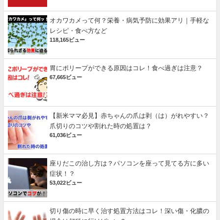
オカワカメって何？栄養・病気予防に効果アリ｜手軽な
レシピ・食べ方など
118,165ビュー
胃にポリープができる原因はコレ！食べ過ぎは注意？
67,665ビュー
【新米ママ必見】赤ちゃんの爪は剥（は）がれやすい？
爪切りのコツや割れた時の処置は？
61,036ビュー
座りだこの治し方は？パソコンを座って見てる方に多い
症状！？
53,022ビュー
切り傷の時に早く治す処置方法はコレ！深い傷・化膿の