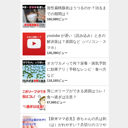
急性扁桃腺炎はうつるのか？治るま
での期間は？
165,589ビュー
youtube が遅い（読み込み）ときの
解決策は？原因など（パソコン・ス
マホ）
126,390ビュー
オカワカメって何？栄養・病気予防
に効果アリ｜手軽なレシピ・食べ方
など
118,165ビュー
胃にポリープができる原因はコレ！
食べ過ぎは注意？
67,665ビュー
【新米ママ必見】赤ちゃんの爪は剥
（は）がれやすい？爪切りのコツや