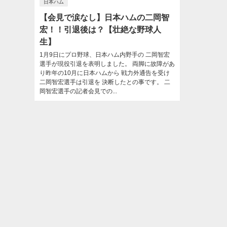
日本ハム
【会見で涙なし】日本ハムの二岡智
宏！！引退後は？【壮絶な野球人
生】
1月9日にプロ野球、日本ハム内野手の 二岡智宏
選手が現役引退を表明しました。 両脚に故障があ
り昨年の10月に日本ハムから 戦力外通告を受け
二岡智宏選手は引退を 決断したとの事です。 二
岡智宏選手の記者会見での...