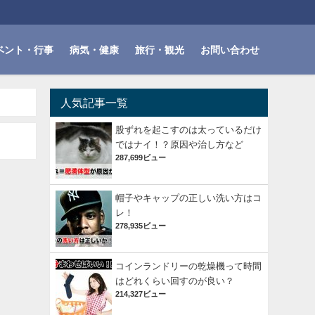
ベント・行事
病気・健康
旅行・観光
お問い合わせ
人気記事一覧
股ずれを起こすのは太っているだけ
ではナイ！？原因や治し方など
287,699ビュー
帽子やキャップの正しい洗い方はコ
レ！
278,935ビュー
コインランドリーの乾燥機って時間
はどれくらい回すのが良い？
214,327ビュー