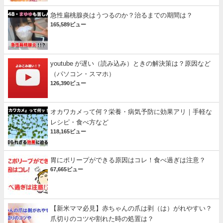
急性扁桃腺炎はうつるのか？治るまでの期間は？
165,589ビュー
youtube が遅い（読み込み）ときの解決策は？原因など
（パソコン・スマホ）
126,390ビュー
オカワカメって何？栄養・病気予防に効果アリ｜手軽な
レシピ・食べ方など
118,165ビュー
胃にポリープができる原因はコレ！食べ過ぎは注意？
67,665ビュー
【新米ママ必見】赤ちゃんの爪は剥（は）がれやすい？
爪切りのコツや割れた時の処置は？