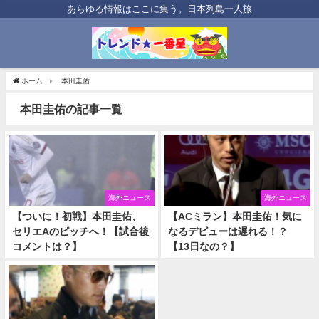
あらゆる情報はここに集う。日本列島一人旅
ホーム
本田圭佑
本田圭佑の記事一覧
海外ニュース
海外ニュース
【ついに！初戦】本田圭佑、
【ACミラン】本田圭佑！気に
セリエAのピッチへ！【試合後
なるデビューは遅れる！？
コメントは？】
【13日なの？】