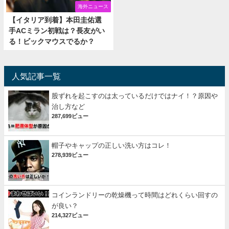
海外ニュース
【イタリア到着】本田圭佑選
手ACミラン初戦は？長友がい
る！ビックマウスでるか？
人気記事一覧
股ずれを起こすのは太っているだけではナイ！？原因や
治し方など
287,699ビュー
帽子やキャップの正しい洗い方はコレ！
278,939ビュー
コインランドリーの乾燥機って時間はどれくらい回すの
が良い？
214,327ビュー