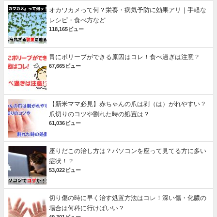
オカワカメって何？栄養・病気予防に効果アリ｜手軽な
レシピ・食べ方など
118,165ビュー
胃にポリープができる原因はコレ！食べ過ぎは注意？
67,665ビュー
【新米ママ必見】赤ちゃんの爪は剥（は）がれやすい？
爪切りのコツや割れた時の処置は？
61,036ビュー
座りだこの治し方は？パソコンを座って見てる方に多い
症状！？
53,022ビュー
切り傷の時に早く治す処置方法はコレ！深い傷・化膿の
場合は何科に行けばいい？