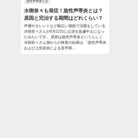
急性声帯炎とは
水樹奈々も発症！急性声帯炎とは？
原因と完治する期間はどれくらい？
声優やタレントなど幅広い場面で活躍をしている
水樹奈々さんが6月22日に公演を急遽中止になっ
たみたいです。 原因は急性声帯炎というらしく
水樹奈々さん側からの検査の結果は 「急性声帯炎
および上気道炎による音声障...