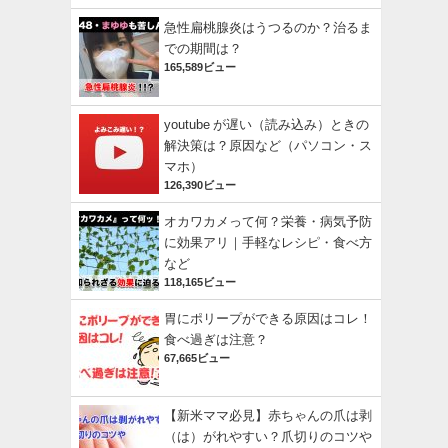
急性扁桃腺炎はうつるのか？治るま
での期間は？
165,589ビュー
youtube が遅い（読み込み）ときの
解決策は？原因など（パソコン・ス
マホ）
126,390ビュー
オカワカメって何？栄養・病気予防
に効果アリ｜手軽なレシピ・食べ方
など
118,165ビュー
胃にポリープができる原因はコレ！
食べ過ぎは注意？
67,665ビュー
【新米ママ必見】赤ちゃんの爪は剥
（は）がれやすい？爪切りのコツや