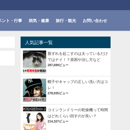
ベント・行事
病気・健康
旅行・観光
お問い合わせ
人気記事一覧
股ずれを起こすのは太っているだけ
ではナイ！？原因や治し方など
287,699ビュー
帽子やキャップの正しい洗い方はコ
レ！
278,935ビュー
コインランドリーの乾燥機って時間
はどれくらい回すのが良い？
214,327ビュー