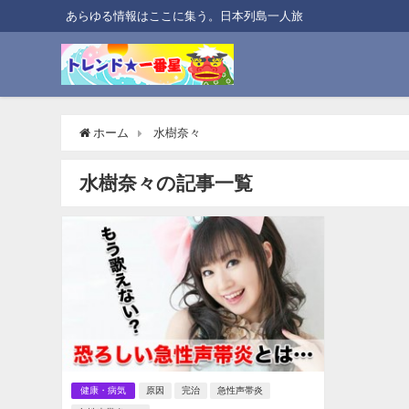
あらゆる情報はここに集う。日本列島一人旅
ホーム
水樹奈々
水樹奈々の記事一覧
健康・病気
原因
完治
急性声帯炎