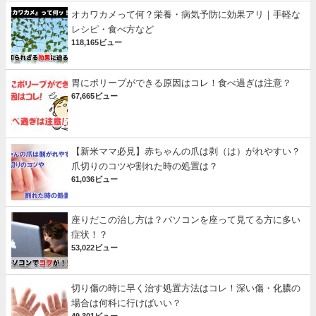
オカワカメって何？栄養・病気予防に効果アリ｜手軽な
レシピ・食べ方など
118,165ビュー
胃にポリープができる原因はコレ！食べ過ぎは注意？
67,665ビュー
【新米ママ必見】赤ちゃんの爪は剥（は）がれやすい？
爪切りのコツや割れた時の処置は？
61,036ビュー
座りだこの治し方は？パソコンを座って見てる方に多い
症状！？
53,022ビュー
切り傷の時に早く治す処置方法はコレ！深い傷・化膿の
場合は何科に行けばいい？