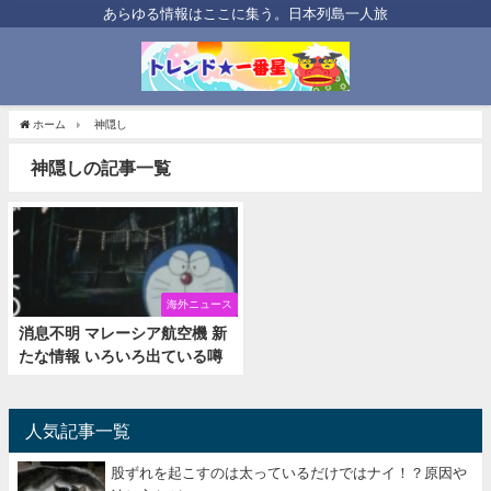
あらゆる情報はここに集う。日本列島一人旅
ホーム
神隠し
神隠しの記事一覧
海外ニュース
消息不明 マレーシア航空機 新
たな情報 いろいろ出ている噂
人気記事一覧
股ずれを起こすのは太っているだけではナイ！？原因や