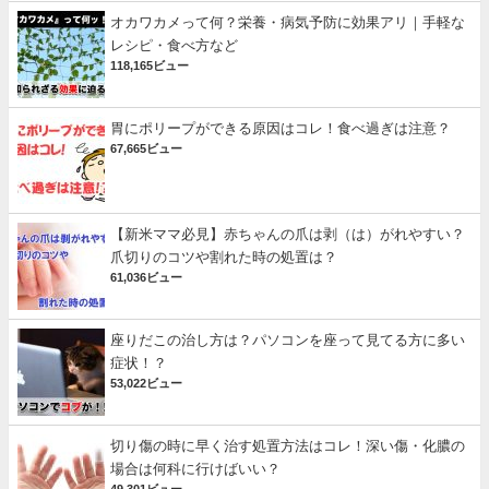
オカワカメって何？栄養・病気予防に効果アリ｜手軽な
レシピ・食べ方など
118,165ビュー
胃にポリープができる原因はコレ！食べ過ぎは注意？
67,665ビュー
【新米ママ必見】赤ちゃんの爪は剥（は）がれやすい？
爪切りのコツや割れた時の処置は？
61,036ビュー
座りだこの治し方は？パソコンを座って見てる方に多い
症状！？
53,022ビュー
切り傷の時に早く治す処置方法はコレ！深い傷・化膿の
場合は何科に行けばいい？