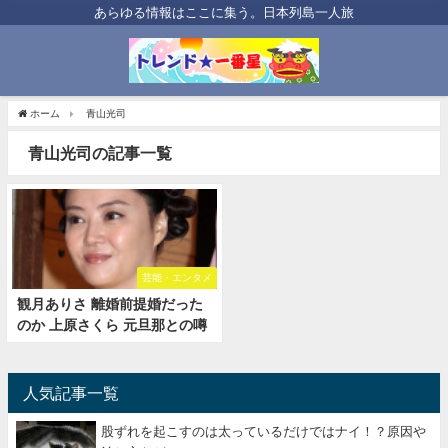
あらゆる情報はここに集う。日本列島一人旅
ホーム
青山光司
青山光司の記事一覧
芸能・エンタメ
観月ありさ 離婚前提婚だった
のか 上原さくら 元旦那との噂
人気記事一覧
股ずれを起こすのは太っているだけではナイ！？原因や