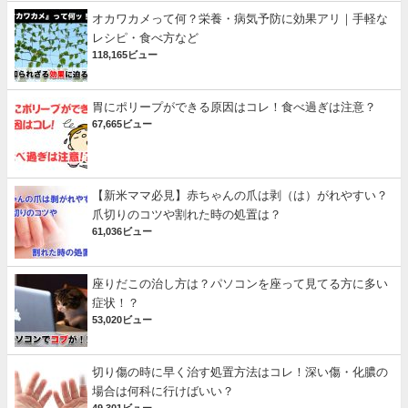
オカワカメって何？栄養・病気予防に効果アリ｜手軽な
レシピ・食べ方など
118,165ビュー
胃にポリープができる原因はコレ！食べ過ぎは注意？
67,665ビュー
【新米ママ必見】赤ちゃんの爪は剥（は）がれやすい？
爪切りのコツや割れた時の処置は？
61,036ビュー
座りだこの治し方は？パソコンを座って見てる方に多い
症状！？
53,020ビュー
切り傷の時に早く治す処置方法はコレ！深い傷・化膿の
場合は何科に行けばいい？