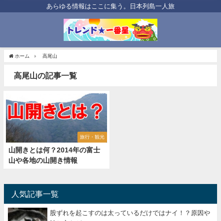
あらゆる情報はここに集う。日本列島一人旅
ホーム
高尾山
高尾山の記事一覧
旅行・観光
山開きとは何？2014年の富士
山や各地の山開き情報
人気記事一覧
股ずれを起こすのは太っているだけではナイ！？原因や