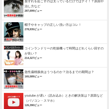
股ずれを起こすのは太っているだけではナイ！？原因や
治し方など
287,699ビュー
帽子やキャップの正しい洗い方はコレ！
278,935ビュー
コインランドリーの乾燥機って時間はどれくらい回すの
が良い？
214,327ビュー
急性扁桃腺炎はうつるのか？治るまでの期間は？
165,589ビュー
youtube が遅い（読み込み）ときの解決策は？原因など
（パソコン・スマホ）
126,390ビュー