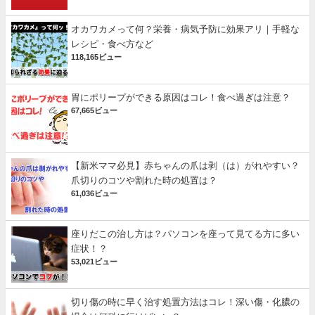
オカワカメって何？栄養・病気予防に効果アリ｜手軽な
レシピ・食べ方など
118,165ビュー
胃にポリープができる原因はコレ！食べ過ぎは注意？
67,665ビュー
【新米ママ必見】赤ちゃんの爪は剥（は）がれやすい？
爪切りのコツや割れた時の処置は？
61,036ビュー
座りだこの治し方は？パソコンを座って見てる方に多い
症状！？
53,021ビュー
切り傷の時に早く治す処置方法はコレ！深い傷・化膿の