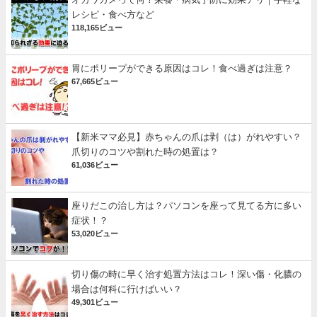
レシピ・食べ方など
118,165ビュー
胃にポリープができる原因はコレ！食べ過ぎは注意？
67,665ビュー
【新米ママ必見】赤ちゃんの爪は剥（は）がれやすい？
爪切りのコツや割れた時の処置は？
61,036ビュー
座りだこの治し方は？パソコンを座って見てる方に多い
症状！？
53,020ビュー
切り傷の時に早く治す処置方法はコレ！深い傷・化膿の
場合は何科に行けばいい？
49,301ビュー