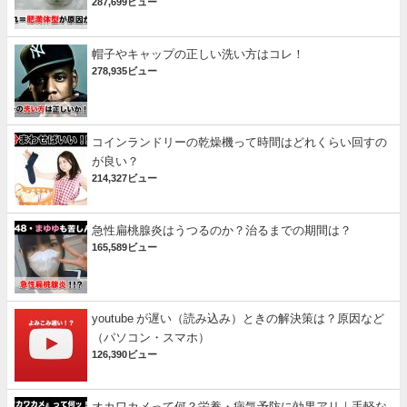
287,699ビュー
帽子やキャップの正しい洗い方はコレ！
278,935ビュー
コインランドリーの乾燥機って時間はどれくらい回すの
が良い？
214,327ビュー
急性扁桃腺炎はうつるのか？治るまでの期間は？
165,589ビュー
youtube が遅い（読み込み）ときの解決策は？原因など
（パソコン・スマホ）
126,390ビュー
オカワカメって何？栄養・病気予防に効果アリ｜手軽な