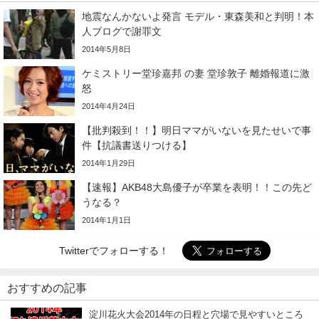
地震なんかないよ発言 モデル・東森美和と判明！本
人ブログで謝罪文
2014年5月8日
ケミストリー堂珍嘉邦 の妻 堂珍敦子 離婚報道に激
怒
2014年4月24日
【批判殺到！！】明日ママがいないを見たせいで事
件【抗議書送りつける】
2014年1月29日
【速報】AKB48大島優子が卒業を表明！！この先ど
うなる？
2014年1月1日
Twitterでフォローする！
おすすめの記事
淀川花火大会2014年の日程と穴場で見やすいところ