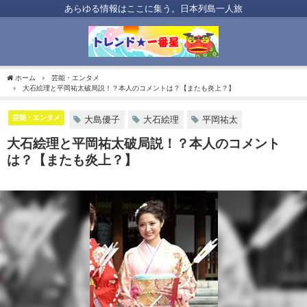
あらゆる情報はここに集う。日本列島一人旅
ホーム
芸能・エンタメ
大石絵理と平岡祐太破局説！？本人のコメントは？【またも炎上？】
芸能・エンタメ
大島優子
大石絵理
平岡祐太
大石絵理と平岡祐太破局説！？本人のコメント
は？【またも炎上？】