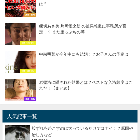
は？
旅行・観光
熊切あさ美 片岡愛之助 の破局報道に事務所が否
定！？ また崖っぷちの噂
芸能・エンタメ
中森明菜が今年中にも結婚！？お子さんの予定は
芸能・エンタメ
岩盤浴に隠された効果とは？ベストな入浴頻度はこ
れだ！【まとめ】
健康・病気
人気記事一覧
股ずれを起こすのは太っているだけではナイ！？原因や
治し方など