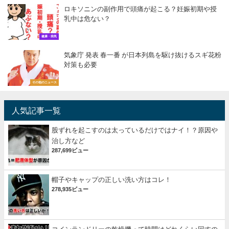
ロキソニンの副作用で頭痛が起こる？妊娠初期や授
乳中は危ない？
健康・病気
気象庁 発表 春一番 が日本列島を駆け抜けるスギ花粉
対策も必要
その他のニュース
人気記事一覧
股ずれを起こすのは太っているだけではナイ！？原因や
治し方など
287,699ビュー
帽子やキャップの正しい洗い方はコレ！
278,935ビュー