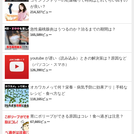
コインランドリーの乾燥機って時間はどれくらい回すの
が良い？
214,327ビュー
急性扁桃腺炎はうつるのか？治るまでの期間は？
165,589ビュー
youtube が遅い（読み込み）ときの解決策は？原因など
（パソコン・スマホ）
126,390ビュー
オカワカメって何？栄養・病気予防に効果アリ｜手軽な
レシピ・食べ方など
118,165ビュー
胃にポリープができる原因はコレ！食べ過ぎは注意？
67,665ビュー