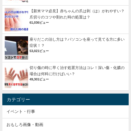
【新米ママ必見】赤ちゃんの爪は剥（は）がれやすい？
爪切りのコツや割れた時の処置は？
61,036ビュー
座りだこの治し方は？パソコンを座って見てる方に多い
症状！？
53,021ビュー
切り傷の時に早く治す処置方法はコレ！深い傷・化膿の
場合は何科に行けばいい？
49,301ビュー
カテゴリー
イベント・行事
おもしろ画像・動画