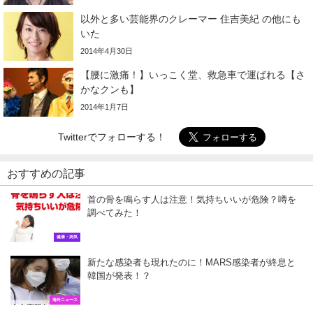
以外と多い芸能界のクレーマー 住吉美紀 の他にも
いた
2014年4月30日
【腰に激痛！】いっこく堂、救急車で運ばれる【さ
かなクンも】
2014年1月7日
Twitterでフォローする！
おすすめの記事
首の骨を鳴らす人は注意！気持ちいいが危険？噂を
調べてみた！
健康・病気
新たな感染者も現れたのに！MARS感染者が終息と
韓国が発表！？
海外ニュース