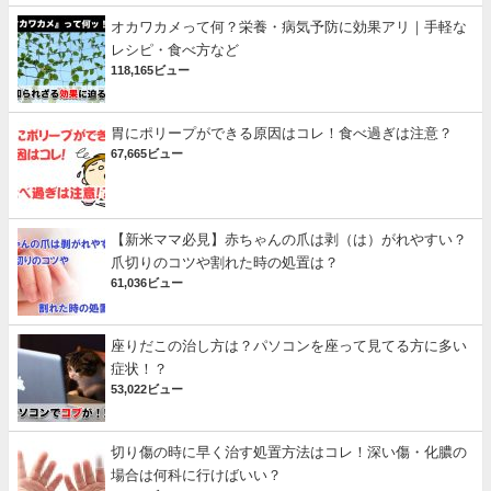
オカワカメって何？栄養・病気予防に効果アリ｜手軽な
レシピ・食べ方など
118,165ビュー
胃にポリープができる原因はコレ！食べ過ぎは注意？
67,665ビュー
【新米ママ必見】赤ちゃんの爪は剥（は）がれやすい？
爪切りのコツや割れた時の処置は？
61,036ビュー
座りだこの治し方は？パソコンを座って見てる方に多い
症状！？
53,022ビュー
切り傷の時に早く治す処置方法はコレ！深い傷・化膿の
場合は何科に行けばいい？