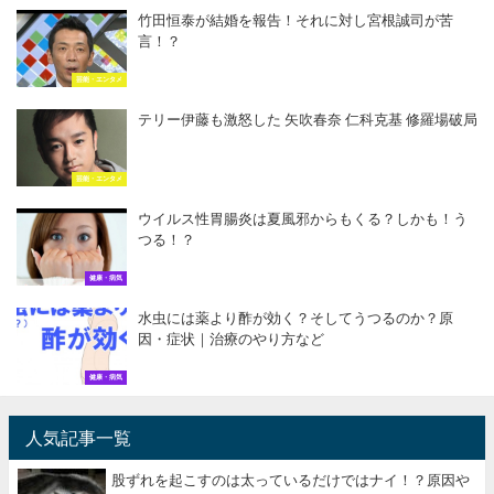
竹田恒泰が結婚を報告！それに対し宮根誠司が苦
言！？
芸能・エンタメ
テリー伊藤も激怒した 矢吹春奈 仁科克基 修羅場破局
芸能・エンタメ
ウイルス性胃腸炎は夏風邪からもくる？しかも！う
つる！？
健康・病気
水虫には薬より酢が効く？そしてうつるのか？原
因・症状｜治療のやり方など
健康・病気
人気記事一覧
股ずれを起こすのは太っているだけではナイ！？原因や