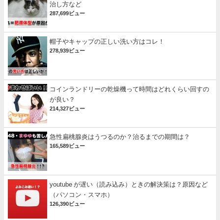
治し方など
287,699ビュー
帽子やキャップの正しい洗い方はコレ！
278,939ビュー
コインランドリーの乾燥機って時間はどれくらい回すの
が良い？
214,327ビュー
急性扁桃腺炎はうつるのか？治るまでの期間は？
165,589ビュー
youtube が遅い（読み込み）ときの解決策は？原因など
（パソコン・スマホ）
126,390ビュー