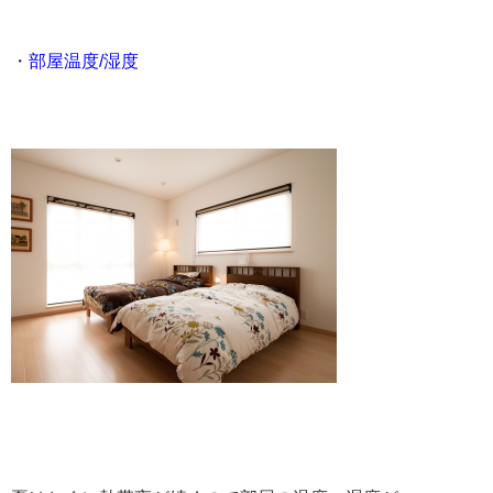
・
部屋温度/湿度