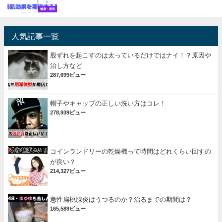
健康・病気
人気記事一覧
股ずれを起こすのは太っているだけではナイ！？原因や
治し方など
287,699ビュー
帽子やキャップの正しい洗い方はコレ！
278,939ビュー
コインランドリーの乾燥機って時間はどれくらい回すの
が良い？
214,327ビュー
急性扁桃腺炎はうつるのか？治るまでの期間は？
165,589ビュー