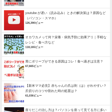
youtube が遅い（読み込み）ときの解決策は？原因など
（パソコン・スマホ）
126,390ビュー
オカワカメって何？栄養・病気予防に効果アリ｜手軽な
レシピ・食べ方など
118,165ビュー
胃にポリープができる原因はコレ！食べ過ぎは注意？
67,665ビュー
【新米ママ必見】赤ちゃんの爪は剥（は）がれやすい？
爪切りのコツや割れた時の処置は？
61,036ビュー
座りだこの治し方は？パソコンを座って見てる方に多い