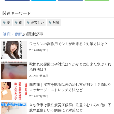
関連キーワード
夏
夜
寝苦しい
対策
健康・病気
の関連記事
ワセリンの副作用でシミが出来る？対策方法は？
2014年6月22日
靴擦れの原因はや対策は？かかとに出来た水ぶくれ
治療法は？
2014年7月16日
筋肉痛｜湿布を貼る以外の治し方が判明！？原因や
マッサージ・ストレッチ方法など
2014年7月28日
立ち仕事は慢性疲労症候群に注意？むくみの他に下
肢静脈瘤という病気に？対策など