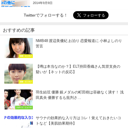
2014年9月9日
Twitterでフォローする！
おすすめの記事
NMB48 渡辺美優紀 お泊り 恋愛報道に 小林よしのり
苦言
芸能・エンタメ
【噂は本当なのか？】ELT持田香織さん気管支炎の
疑いが【ネットの反応】
芸能・エンタメ
羽生結弦 優勝 銀メダルの町田樹は容赦なく潰す！ 浅
田真央 優勝するも批判さ…
スポーツ・ニュース
サウナの効果的な入り方はコレ！覚えておきたいコ
トなど【美肌効果期待】