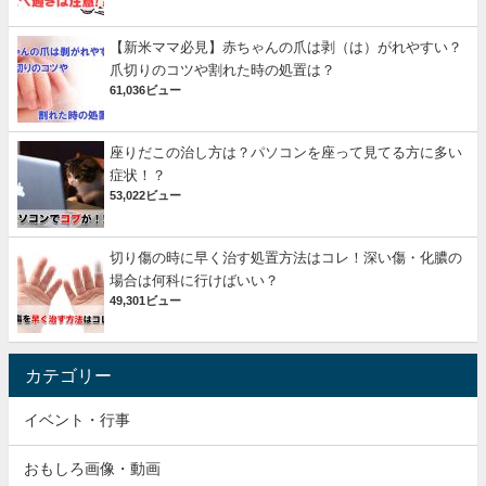
【新米ママ必見】赤ちゃんの爪は剥（は）がれやすい？
爪切りのコツや割れた時の処置は？
61,036ビュー
座りだこの治し方は？パソコンを座って見てる方に多い
症状！？
53,022ビュー
切り傷の時に早く治す処置方法はコレ！深い傷・化膿の
場合は何科に行けばいい？
49,301ビュー
カテゴリー
イベント・行事
おもしろ画像・動画