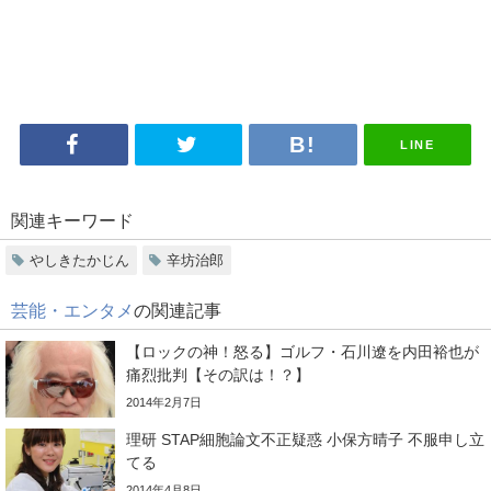
LINE
関連キーワード
やしきたかじん
辛坊治郎
芸能・エンタメ
の関連記事
【ロックの神！怒る】ゴルフ・石川遼を内田裕也が
痛烈批判【その訳は！？】
2014年2月7日
理研 STAP細胞論文不正疑惑 小保方晴子 不服申し立
てる
2014年4月8日