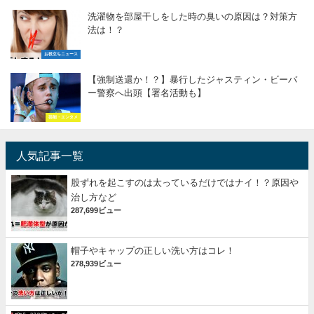
洗濯物を部屋干しをした時の臭いの原因は？対策方
法は！？
お役立ちニュース
【強制送還か！？】暴行したジャスティン・ビーバ
ー警察へ出頭【署名活動も】
芸能・エンタメ
人気記事一覧
股ずれを起こすのは太っているだけではナイ！？原因や
治し方など
287,699ビュー
帽子やキャップの正しい洗い方はコレ！
278,939ビュー