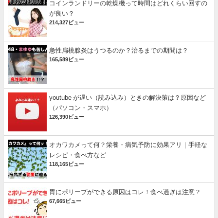
コインランドリーの乾燥機って時間はどれくらい回すの
が良い？
214,327ビュー
急性扁桃腺炎はうつるのか？治るまでの期間は？
165,589ビュー
youtube が遅い（読み込み）ときの解決策は？原因など
（パソコン・スマホ）
126,390ビュー
オカワカメって何？栄養・病気予防に効果アリ｜手軽な
レシピ・食べ方など
118,165ビュー
胃にポリープができる原因はコレ！食べ過ぎは注意？
67,665ビュー