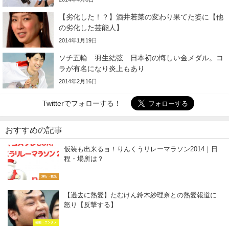
【劣化した！？】酒井若菜の変わり果てた姿に【他
の劣化した芸能人】
2014年1月19日
ソチ五輪 羽生結弦 日本初の悔しい金メダル。コ
ラが有名になり炎上もあり
2014年2月16日
Twitterでフォローする！
おすすめの記事
仮装も出来るョ！りんくうリレーマラソン2014｜日
程・場所は？
旅行・観光
【過去に熱愛】たむけん鈴木紗理奈との熱愛報道に
怒り【反撃する】
芸能・エンタメ