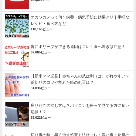
オカワカメって何？栄養・病気予防に効果アリ｜手軽な
レシピ・食べ方など
118,165ビュー
胃にポリープができる原因はコレ！食べ過ぎは注意？
67,665ビュー
【新米ママ必見】赤ちゃんの爪は剥（は）がれやすい？
爪切りのコツや割れた時の処置は？
61,036ビュー
座りだこの治し方は？パソコンを座って見てる方に多い
症状！？
53,022ビュー
切り傷の時に早く治す処置方法はコレ！深い傷・化膿の