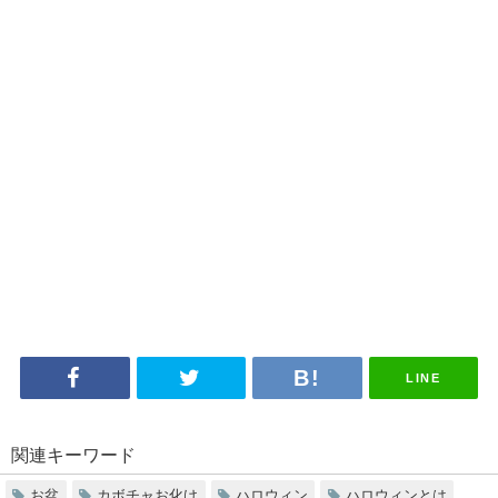
LINE
関連キーワード
お盆
カボチャお化け
ハロウィン
ハロウィンとは