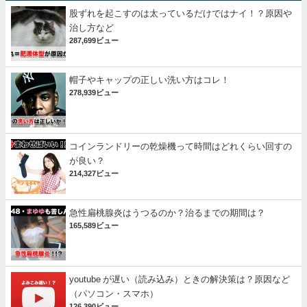
股ずれを起こすのは太っているだけではナイ！？原因や
治し方など
287,699ビュー
帽子やキャップの正しい洗い方はコレ！
278,939ビュー
コインランドリーの乾燥機って時間はどれくらい回すの
が良い？
214,327ビュー
急性扁桃腺炎はうつるのか？治るまでの期間は？
165,589ビュー
youtube が遅い（読み込み）ときの解決策は？原因など
（パソコン・スマホ）
126,390ビュー