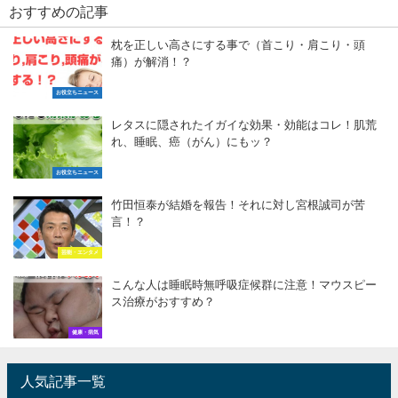
おすすめの記事
枕を正しい高さにする事で（首こり・肩こり・頭
痛）が解消！？
お役立ちニュース
レタスに隠されたイガイな効果・効能はコレ！肌荒
れ、睡眠、癌（がん）にもッ？
お役立ちニュース
竹田恒泰が結婚を報告！それに対し宮根誠司が苦
言！？
芸能・エンタメ
こんな人は睡眠時無呼吸症候群に注意！マウスピー
ス治療がおすすめ？
健康・病気
人気記事一覧