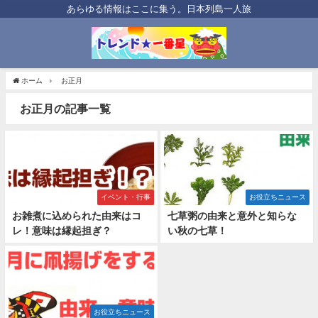
あらゆる情報はここに集う。日本列島一人旅
ホーム
お正月
お正月の記事一覧
イベント・行事
お役立ちニュース
お雑煮に込められた由来はコ
七草粥の由来と意外と知らな
レ！意味は縁起担ぎ？
い秋の七草！
お役立ちニュース