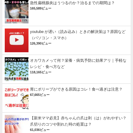
急性扁桃腺炎はうつるのか？治るまでの期間は？
165,589ビュー
youtube が遅い（読み込み）ときの解決策は？原因など
（パソコン・スマホ）
126,390ビュー
オカワカメって何？栄養・病気予防に効果アリ｜手軽な
レシピ・食べ方など
118,165ビュー
胃にポリープができる原因はコレ！食べ過ぎは注意？
67,665ビュー
【新米ママ必見】赤ちゃんの爪は剥（は）がれやすい？
爪切りのコツや割れた時の処置は？
61,036ビュー