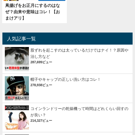
凧揚げをお正月にするのはな
ぜ？由来や意味はコレ！【お
まけアリ】
人気記事一覧
股ずれを起こすのは太っているだけではナイ！？原因や
治し方など
287,699ビュー
帽子やキャップの正しい洗い方はコレ！
278,938ビュー
コインランドリーの乾燥機って時間はどれくらい回すの
が良い？
214,327ビュー