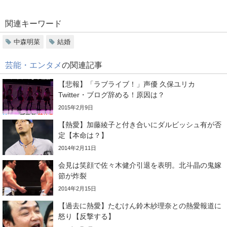
関連キーワード
中森明菜
結婚
芸能・エンタメ
の関連記事
【悲報】「ラブライブ！」声優 久保ユリカ
Twitter・ブログ辞める！原因は？
2015年2月9日
【熱愛】加藤綾子と付き合いにダルビッシュ有が否
定【本命は？】
2014年2月11日
会見は笑顔で佐々木健介引退を表明。北斗晶の鬼嫁
節が炸裂
2014年2月15日
【過去に熱愛】たむけん鈴木紗理奈との熱愛報道に
怒り【反撃する】