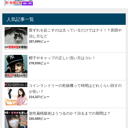
健康・病気
人気記事一覧
股ずれを起こすのは太っているだけではナイ！？原因や
治し方など
287,699ビュー
帽子やキャップの正しい洗い方はコレ！
278,939ビュー
コインランドリーの乾燥機って時間はどれくらい回すの
が良い？
214,327ビュー
急性扁桃腺炎はうつるのか？治るまでの期間は？
165,589ビュー