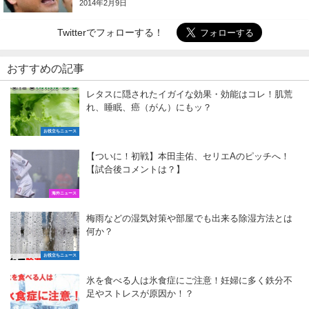
2014年2月9日
Twitterでフォローする！
おすすめの記事
レタスに隠されたイガイな効果・効能はコレ！肌荒
れ、睡眠、癌（がん）にもッ？
お役立ちニュース
【ついに！初戦】本田圭佑、セリエAのピッチへ！
【試合後コメントは？】
海外ニュース
梅雨などの湿気対策や部屋でも出来る除湿方法とは
何か？
お役立ちニュース
氷を食べる人は氷食症にご注意！妊婦に多く鉄分不
足やストレスが原因か！？